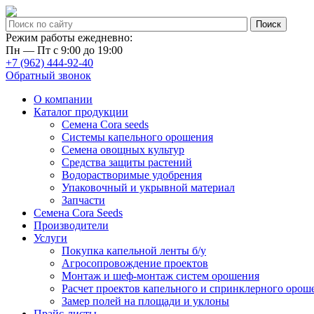
Режим работы ежедневно:
Пн — Пт с 9:00 до 19:00
+7 (962) 444-92-40
Обратный звонок
О компании
Каталог продукции
Семена Cora seeds
Системы капельного орошения
Семена овощных культур
Средства защиты растений
Водорастворимые удобрения
Упаковочный и укрывной материал
Запчасти
Семена Cora Seeds
Производители
Услуги
Покупка капельной ленты б/у
Агросопровождение проектов
Монтаж и шеф-монтаж систем орошения
Расчет проектов капельного и спринклерного орош
Замер полей на площади и уклоны
Прайс-листы