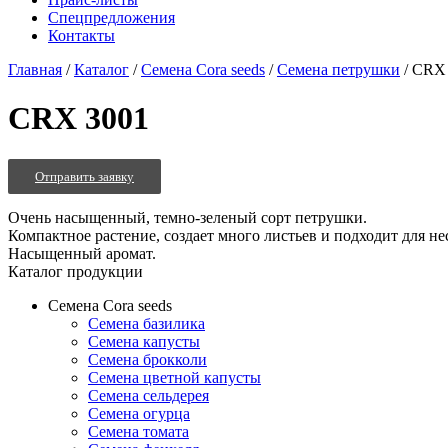
Спецпредложения
Контакты
Главная
/
Каталог
/
Семена Cora seeds
/
Семена петрушки
/
CRX 
CRX 3001
Отправить заявку
Очень насыщенный, темно-зеленый сорт петрушки.
Компактное растение, создает много листьев и подходит для не
Насыщенный аромат.
Каталог продукции
Семена Cora seeds
Семена базилика
Семена капусты
Семена брокколи
Семена цветной капусты
Семена сельдерея
Семена огурца
Семена томата