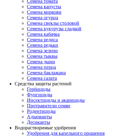
Семена томата
Семена капусты
Семена моркови
Семена огурца
Семена свеклы столовой
Семена кукурузы сладкой
Семена кабачка
Семена редиса
Семена редьки
Семена зелени
Семена тыквы
Семена дыни
Семена перца
Семена баклажана
Семена салата
Средства защиты растений
Гербициды
Фунгициды
Инсектициды и акарициды
Протравители семян
Родентициды
Адъюванты
Десиканты
Водорастворимые удобрения
Удобрения для капельного орошения