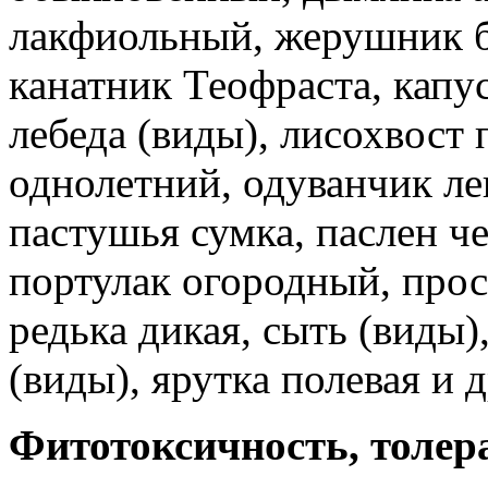
лакфиольный, жерушник бо
канатник Теофраста, капус
лебеда (виды), лисохвост 
однолетний, одуванчик ле
пастушья сумка, паслен ч
портулак огородный, прос
редька дикая, сыть (виды
(виды), ярутка полевая и 
Фитотоксичность, толер