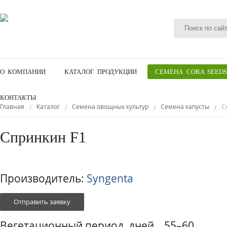
О КОМПАНИИ
КАТАЛОГ ПРОДУКЦИИ
СЕМЕНА CORA SEEDS
КОНТАКТЫ
Главная
Каталог
Семена овощных культур
Семена капусты
С
/
/
/
/
Спринкин F1
Производитель:
Syngenta
Отправить заявку
Вегетационный период, дней 55–60