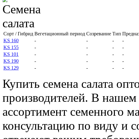
Сорт / Гибрид
Вегетационный период
Созревание
Тип
Предна
KS 160
-
-
-
-
KS 155
-
-
-
-
KS 101
-
-
-
-
KS 190
-
-
-
-
KS 129
-
-
-
-
Купить семена салата опт
производителей. В нашем
ассортимент семенного ма
консультацию по виду и с